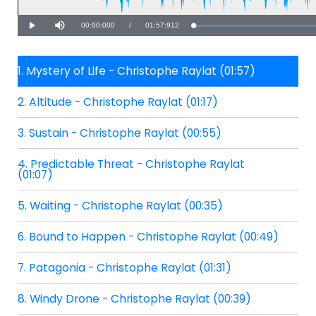
Current
00:00:000
/
Duration
01:57:912
Play
Mute
Time
1. Mystery of Life - Christophe Raylat (01:57)
2. Altitude - Christophe Raylat (01:17)
3. Sustain - Christophe Raylat (00:55)
4. Predictable Threat - Christophe Raylat
(01:07)
5. Waiting - Christophe Raylat (00:35)
6. Bound to Happen - Christophe Raylat (00:49)
7. Patagonia - Christophe Raylat (01:31)
8. Windy Drone - Christophe Raylat (00:39)