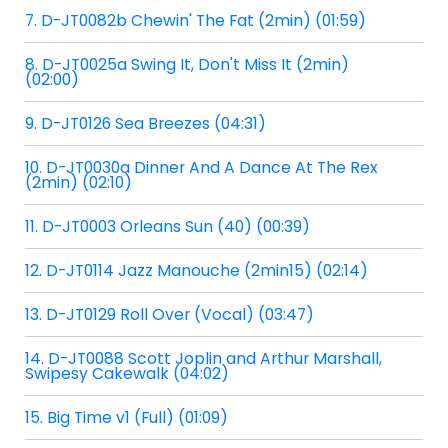
7. D-JT0082b Chewin' The Fat (2min) (01:59)
8. D-JT0025a Swing It, Don't Miss It (2min)
(02:00)
9. D-JT0126 Sea Breezes (04:31)
10. D-JT0030a Dinner And A Dance At The Rex
(2min) (02:10)
11. D-JT0003 Orleans Sun (40) (00:39)
12. D-JT0114 Jazz Manouche (2min15) (02:14)
13. D-JT0129 Roll Over (Vocal) (03:47)
14. D-JT0088 Scott Joplin and Arthur Marshall,
Swipesy Cakewalk (04:02)
15. Big Time v1 (Full) (01:09)