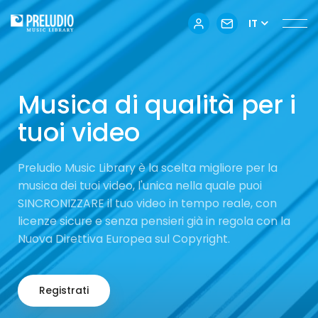
IT
Musica di qualità per i
tuoi video
Preludio Music Library è la scelta migliore per la
musica dei tuoi video, l'unica nella quale puoi
SINCRONIZZARE il tuo video in tempo reale, con
licenze sicure e senza pensieri già in regola con la
Nuova Direttiva Europea sul Copyright.
Registrati