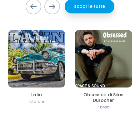
scoprile tutte
Latin
Obsessed di Silas
Durocher
16 brani
7 brani