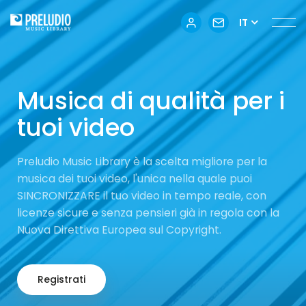
IT
Musica di qualità per i
tuoi video
Preludio Music Library è la scelta migliore per la
musica dei tuoi video, l'unica nella quale puoi
SINCRONIZZARE il tuo video in tempo reale, con
licenze sicure e senza pensieri già in regola con la
Nuova Direttiva Europea sul Copyright.
Registrati