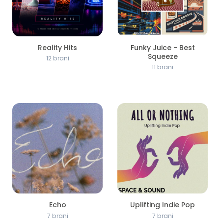
Reality Hits
Funky Juice - Best
Squeeze
12 brani
11 brani
Echo
Uplifting Indie Pop
7 brani
7 brani